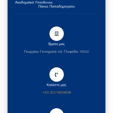
o
r
Ακαδημαϊκά Υπεύθυνος
Πάνος Παπαδημητρίου
k
a
m
Βρείτε μας
Γεωργίου Γεννηματά 48, Γλυφάδα, 16562
Καλέστε μας
+30 210 9615608