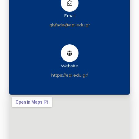
Email
glyfada@epi.edu.gr
Website
https://epi.edu.gr/