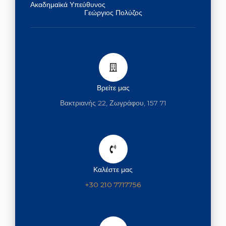
o
r
Ακαδημαϊκά Υπεύθυνος
Γεώργιος Πολύζος
k
a
m
Βρείτε μας
Βακτριανής 22, Ζωγράφου, 157 71
Καλέστε μας
+30 210 7717756