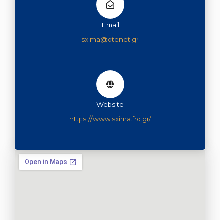
Email
sxima@otenet.gr
Website
https://www.sxima.fro.gr/