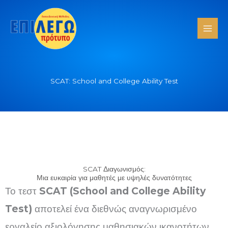
Skip
to
content
SCAT: School and College Ability Test
SCAT Διαγωνισμός:
Μια ευκαιρία για μαθητές με υψηλές δυνατότητες
Το τεστ
SCAT (School and College Ability
Test)
αποτελεί ένα διεθνώς αναγνωρισμένο
εργαλείο αξιολόγησης μαθησιακών ικανοτήτων,